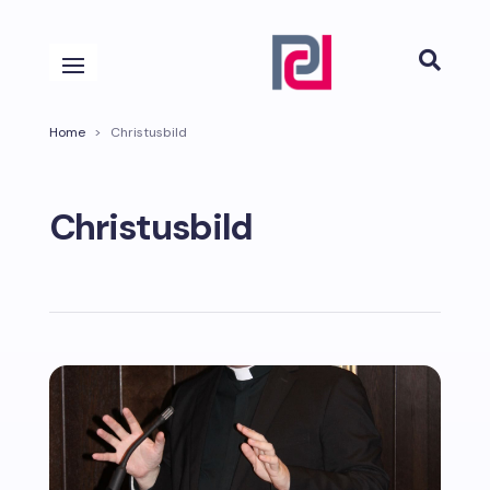

Home
>
Christusbild
Christusbild