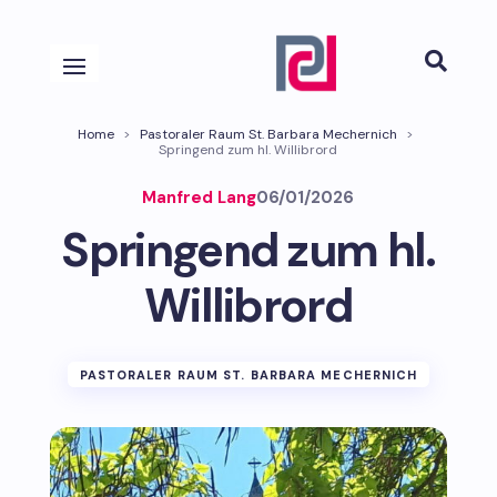

Home
>
Pastoraler Raum St. Barbara Mechernich
>
Springend zum hl. Willibrord
Manfred Lang
06/01/2026
Springend zum hl.
Willibrord
PASTORALER RAUM ST. BARBARA MECHERNICH