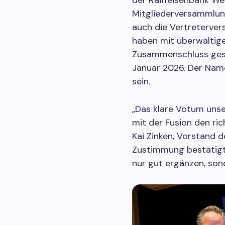
der Raiffeisenbank Wes
Mitgliederversammlun
auch die Vertreterve
haben mit überwältig
Zusammenschluss gest
Januar 2026. Der Nam
sein.
„Das klare Votum unser
mit der Fusion den ri
Kai Zinken, Vorstand d
Zustimmung bestätigt 
nur gut ergänzen, so