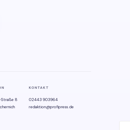
ON
KONTAKT
-Straße 8
02443 903964
chernich
redaktion@profipress.de
🌙