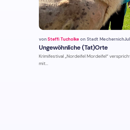
von
Steffi Tucholke
Stadt Mechernich
Ju
Ungewöhnliche (Tat)Orte
Krimifestival „Nordeifel Mordeifel“ versp
mit...