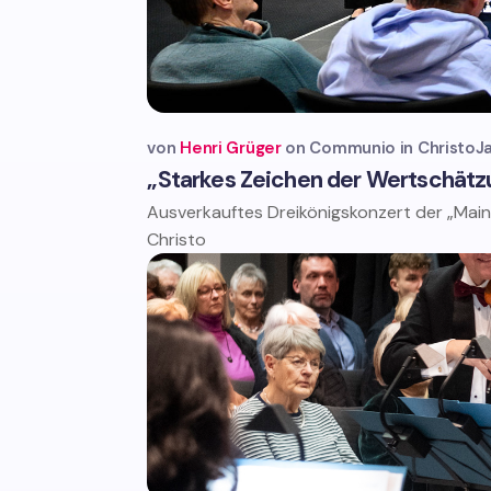
von
Henri Grüger
Communio in Christo
J
„Starkes Zeichen der Wertschätz
Ausverkauftes Dreikönigskonzert der „Mai
Christo