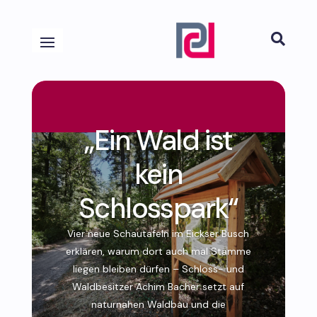

„Ein Wald ist
kein
Schlosspark“
Vier neue Schautafeln im Eickser Busch
erklären, warum dort auch mal Stämme
liegen bleiben dürfen – Schloss- und
Waldbesitzer Achim Bacher setzt auf
naturnahen Waldbau und die