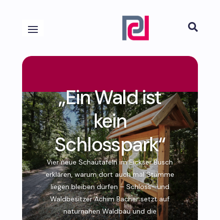

„Ein Wald ist
kein
Schlosspark“
Vier neue Schautafeln im Eickser Busch
erklären, warum dort auch mal Stämme
liegen bleiben dürfen – Schloss- und
Waldbesitzer Achim Bacher setzt auf
naturnahen Waldbau und die